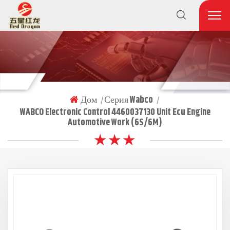
Дом
Серия Wabco
|
|
WABCO Electronic Control 4460037130 Unit Ecu Engine
Automotive Work (6S/6M)
★ ★ ★