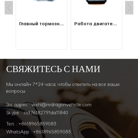
Заводской электромобиль с быстрым зарядным устройством Bow-Type
Главный тормозной цилиндр 4613180710 для WABCO
Работа двигателя Эку электронного блока управления ВАБКО 4460043200 автомобильная
рой
ого
т
ть
СВЯЖИТЕСЬ С НАМИ
во
Е
ЧИТАТЬ ДАЛЕЕ
ЧИТАТЬ ДАЛЕЕ
.
темы
Мы онлайн 7*24 часа, чтобы ответить на все ваши
бя
вопросы
ное
дную
Эл. адрес : wxhl@redragonvehicle.com
-Fi,
Skype : .cid.76182791da11840
ый
Тел. : +8618965859083
дет
WhatsApp : +8618965859083
жке