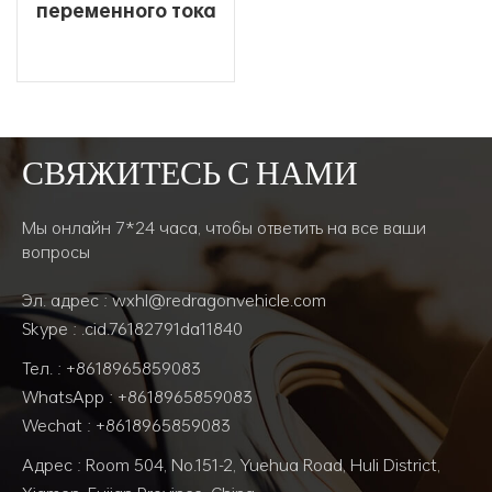
переменного тока
8SC3155VCA1-NO.28
Компоненты
выпрямителя Цена
СВЯЖИТЕСЬ С НАМИ
ЧИТАТЬ ДАЛЕЕ
Мы онлайн 7*24 часа, чтобы ответить на все ваши
вопросы
Эл. адрес : wxhl@redragonvehicle.com
Skype : .cid.76182791da11840
Тел. : +8618965859083
WhatsApp : +8618965859083
Wechat : +8618965859083
Адрес : Room 504, No.151-2, Yuehua Road, Huli District,