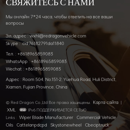
СВЯЖИТЕСЬ С НАМИ
Мы онлайн 7*24 часа, чтобы ответить на все ваши
вопросы
Эл. адрес : wxhl@redragonvehicle.com
Skype : .cid.76182791da11840
Тел. : +8618965859083
WhatsApp : +8618965859083
Wechat : +8618965859083
Адрес : Room 504, No.151-2, Yuehua Road, Huli District,
Xiamen, Fujian Province, China
Карта сайта
© Red Dragon Co.,Ltd Все права защищены.
|
XML
IPv6 ПОДДЕРЖИВАЕТСЯ СЕТЬЮ
Wiper Blade Manufacturer
Commercial Vehicle
Links :
Oils
Cattelanpdcpd
Skystonewheel
Cbeciptruck