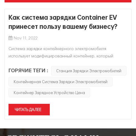
Как система зарядки Container EV
принесет пользу вашему бизнесу?
Nov 11, 2022
Система зарядки контейнерного электромобиля
использует модифицированный контейнер, который
можно быстро развернуть и обеспечить быструю зарядку
ГОРЯЧИЕ ТЕГИ :
для нескольких электромобилей одновременно. Это
Станция Зарядки Электромобилей
гибкое и уникальное решение является идеальным
Контейнерная Система Зарядки Электромобилей
выбором для компаний, которые хотят быстро занять
местный ры...
Контейнер Зарядное Устройство Цена
ЧИТАТЬ ДАЛЕЕ